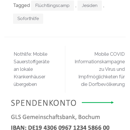
Tagged
,
,
Flüchtlingscamp
Jesiden
Soforthilfe
Beitragsnavigation
Nothilfe: Mobile
Mobile COVID
Sauerstoffgeräte
Informationskampagne
an lokale
zu Virus und
Krankenhäuser
Impfmöglichketen für
übergeben
die Dorfbevölkerung