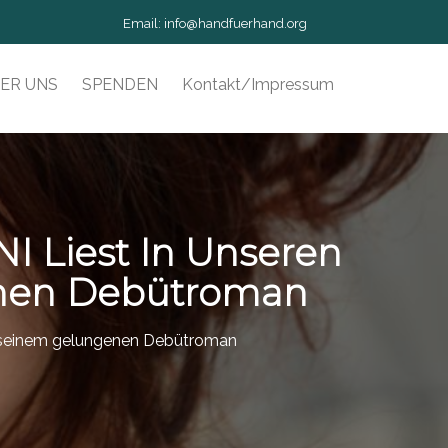
Email:
info@handfuerhand.org
ER UNS
SPENDEN
Kontakt/Impressum
 Liest In Unseren
enen Debütroman
s seinem gelungenen Debütroman