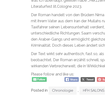
was ich überhaupt gelesen habe …Herzzerr
Literaturfest lit.Cologne 2023.
Der Roman handelt von den Brüdern Nima un
mit ihrem Vater aus dem Iran der Mullahs na
Taxifahrer seinen Lebensunterhalt verdient,
unterschiedliche Richtungen. Saam verscha
den Araber-Gangs und ermöglicht gleichze
Kriminalität. Doch dieses Leben ändert sich
Der Text wirkt sehr authentisch, fast so, 
beobachtet. Der Roman erzählt schnell, s
wirkenden Verbrecherwelt, die in Wirklichk
Please follow and like us:
Posted in
,
Chronologie
HFH SALONS