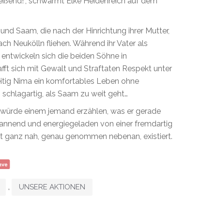
eißend!“, schwärmt Elke Heidenreich auf dem
d Saam, die nach der Hinrichtung ihrer Mutter,
ch Neukölln fliehen. Während ihr Vater als
 entwickeln sich die beiden Söhne in
fft sich mit Gewalt und Straftaten Respekt unter
itig Nima ein komfortables Leben ohne
 schlagartig, als Saam zu weit geht…
als würde einem jemand erzählen, was er gerade
pannend und energiegeladen von einer fremdartig
eit ganz nah, genau genommen nebenan, existiert.
,
UNSERE AKTIONEN