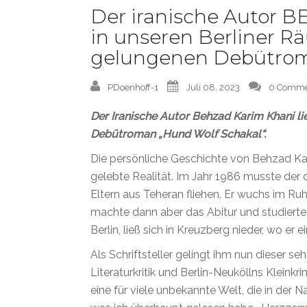
Der iranische Autor 
in unseren Berliner 
gelungenen Debütro
PDoenhoff-1
Juli 08, 2023
0 Comme
Der Iranische Autor Behzad Karim Khani 
Debütroman „Hund Wolf Schakal“.
Die persönliche Geschichte von Behzad Kari
gelebte Realität. Im Jahr 1986 musste de
Eltern aus Teheran fliehen. Er wuchs im Ruh
machte dann aber das Abitur und studiert
Berlin, ließ sich in Kreuzberg nieder, wo e
Als Schriftsteller gelingt ihm nun dieser se
Literaturkritik und Berlin-Neuköllns Kleinkrim
eine für viele unbekannte Welt, die in der Na