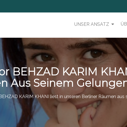
ÜB
UNSER ANSATZ
tor BEHZAD KARIM KHANI
en Aus Seinem Gelung
r BEHZAD KARIM KHANI liest in unseren Berliner Räumen au